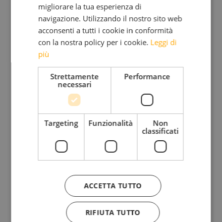
by Michil Costa
migliorare la tua esperienza di
navigazione. Utilizzando il nostro sito web
Che bello il mese di dicembre. Come faremmo,
acconsenti a tutti i cookie in conformità
senza dicembre? Forse non potremmo fare questo
con la nostra policy per i cookie.
Leggi di
lavoro che ci è toccato in sorte, o che – ed è ciò
più
che mi auguro – ogni giorno scegliamo di fare.
Riapriamo le porte delle nostre Case di montagna
Strettamente
Performance
necessari
e quella riapertura è ogni volta un momento
speciale. Dietro…
Targeting
Funzionalità
Non
classificati
ACCETTA TUTTO
RIFIUTA TUTTO