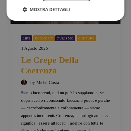
MOSTRA DETTAGLI
LIFE
ECONOMY
TURISMO
CULTURE
1 Agosto 2025
Le Crepe Della
Coerenza
by Michil Costa
Siamo incoerenti, tutti un po’: lo sappiamo e, se
dopo averlo riconosciuto facciamo poco, è perché
— cacofonicamente e cafonamente — siamo,
appunto, incoerenti. Coerenza, etimologicamente,
significa “essere attaccati”, aderire con tutte le
fibre a ciò che proclamiamo; peccato che…