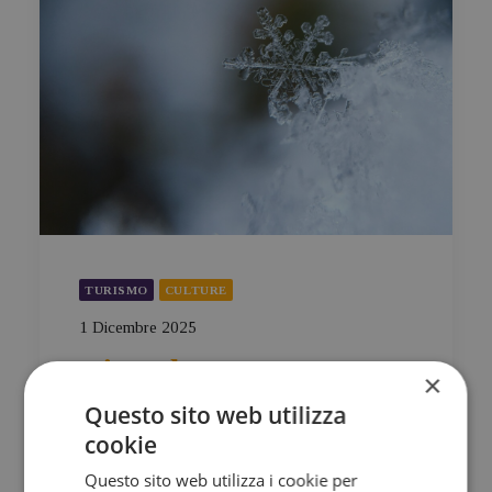
TURISMO
CULTURE
1 Dicembre 2025
Dicembre, La
×
Promessa Che Si
Questo sito web utilizza
cookie
Rinnova
Questo sito web utilizza i cookie per