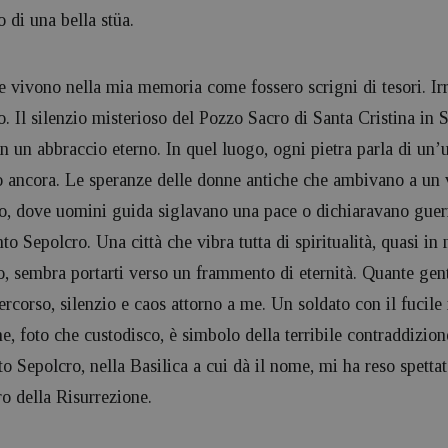
o di una bella stüa.
e vivono nella mia memoria come fossero scrigni di tesori. Ir
Il silenzio misterioso del Pozzo Sacro di Santa Cristina in S
 in un abbraccio eterno. In quel luogo, ogni pietra parla di un’u
 ancora. Le speranze delle donne antiche che ambivano a un ve
olo, dove uomini guida siglavano una pace o dichiaravano guerr
o Sepolcro. Una città che vibra tutta di spiritualità, quasi in
to, sembra portarti verso un frammento di eternità. Quante gen
ercorso, silenzio e caos attorno a me. Un soldato con il fucile
e, foto che custodisco, è simbolo della terribile contraddizion
to Sepolcro, nella Basilica a cui dà il nome, mi ha reso spettat
o della Risurrezione.