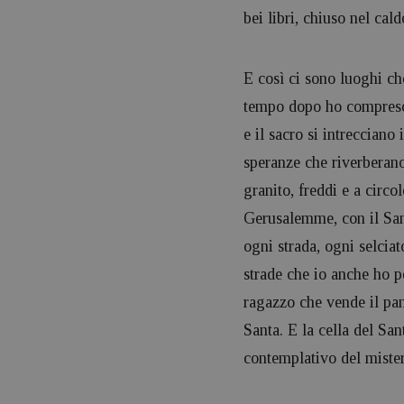
bei libri, chiuso nel cald
E così ci sono luoghi ch
tempo dopo ho compreso. 
e il sacro si intrecciano
speranze che riverberano
granito, freddi e a circ
Gerusalemme, con il Sant
ogni strada, ogni selcia
strade che io anche ho p
ragazzo che vende il pan
Santa. E la cella del San
contemplativo del mister