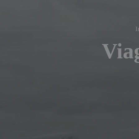
I
Viag