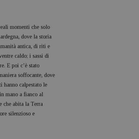
reali momenti che solo
ardegna, dove la storia
manità antica, di riti e
ntre caldo; i sassi di
e. E poi c’è stato
 maniera soffocante, dove
ti hanno calpestato le
 in mano a fianco al
e che abita la Terra
ore silenzioso e