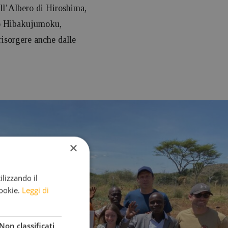
l’Albero di Hiroshima,
ano Hibakujumoku,
risorgere anche dalle
×
ilizzando il
cookie.
Leggi di
Non classificati