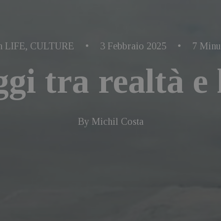
n
LIFE
,
CULTURE
•
3 Febbraio 2025
•
7 Minu
gi tra realtà e 
By
Michil Costa