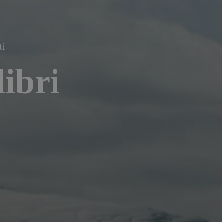
ti
libri