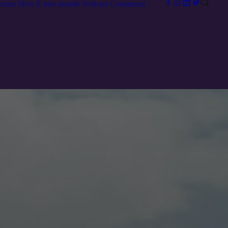
primo libro
Il mio mondo
Podcast
Contattami