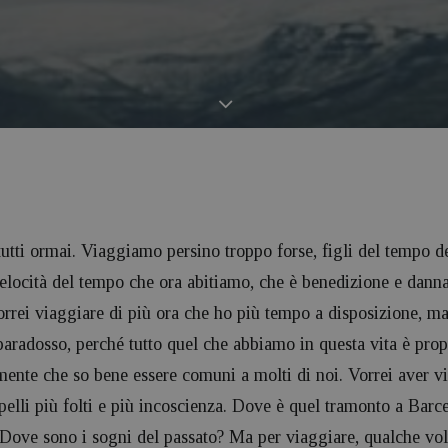
utti ormai. Viaggiamo persino troppo forse, figli del tempo del
 velocità del tempo che ora abitiamo, che è benedizione e dann
rei viaggiare di più ora che ho più tempo a disposizione, ma 
paradosso, perché tutto quel che abbiamo in questa vita è propr
ente che so bene essere comuni a molti di noi. Vorrei aver vi
lli più folti e più incoscienza. Dove è quel tramonto a Barce
ove sono i sogni del passato? Ma per viaggiare, qualche volt