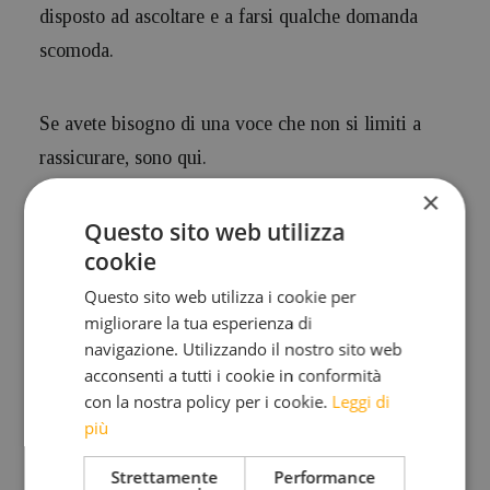
disposto ad ascoltare e a farsi qualche domanda
scomoda.
Se avete bisogno di una voce che non si limiti a
rassicurare, sono qui.
×
Questo sito web utilizza
cookie
Pensiero
Questo sito web utilizza i cookie per
migliorare la tua esperienza di
navigazione. Utilizzando il nostro sito web
acconsenti a tutti i cookie in conformità
con la nostra policy per i cookie.
Leggi di
LA NATURA
più
Strettamente
Performance