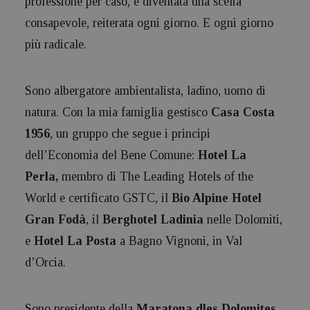
professione per caso, è diventata una scelta
consapevole, reiterata ogni giorno. E ogni giorno
più radicale.
Sono albergatore ambientalista, ladino, uomo di
natura. Con la mia famiglia gestisco
Casa Costa
1956
, un gruppo che segue i principi
dell’Economia del Bene Comune:
Hotel La
Perla,
membro di The Leading Hotels of the
World e certificato GSTC, il
Bio Alpine Hotel
Gran Fodà
, il
Berghotel Ladinia
nelle Dolomiti,
e
Hotel La Posta
a Bagno Vignoni, in Val
d’Orcia.
Sono presidente della
Maratona dles Dolomites
,