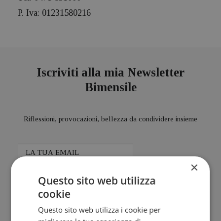
P. Iva: 01231580216
Iscriviti alla mia Newsletter
Bimensile
Riflessioni, provocazioni, bellezza da condividere insieme
×
Ho letto e accetto l'
Questo sito web utilizza
Informativa sul trattamento dei
dati personali.
cookie
Questo sito web utilizza i cookie per