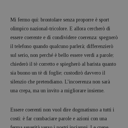
Mi fermo qui: brontolare senza proporre è sport
olimpico nazional-tricolore. E allora cercherò di
essere coerente e di condividere coerenza: spegnerò
il telefono quando qualcuno parlerà; differenzierò
sul serio, non perché è bello essere verdi a parole;
chiederò il tè corretto e spiegherò al barista quanto
sia buono un tè di foglie; custodirò davvero il
silenzio che pretendiamo. L’incoerenza non sarà
una crepa, ma un invito a migliorare insieme.
Essere coerenti non vuol dire dogmatismo a tutti i
costi: è far combaciare parole e azioni con una
ferma severità verso i nostri inciampi. Le crepe