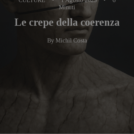
CULTURE
•
1 Agosto 2025
•
6
Minuti
Le crepe della coerenza
By
Michil Costa