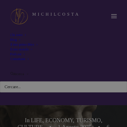
Chi sono
Blog
Il mio primo libro
Il mio mondo
Podcast
Contattami
Ricerca
In
LIFE
,
ECONOMY
,
TURISMO
,