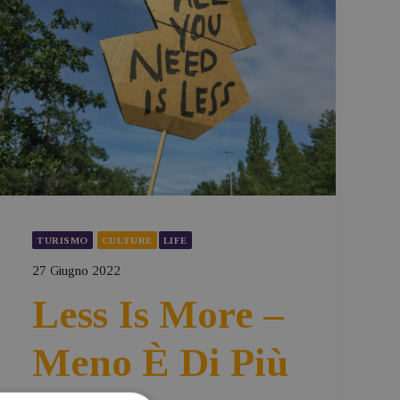
TURISMO
CULTURE
LIFE
27 Giugno 2022
Less Is More –
Meno È Di Più