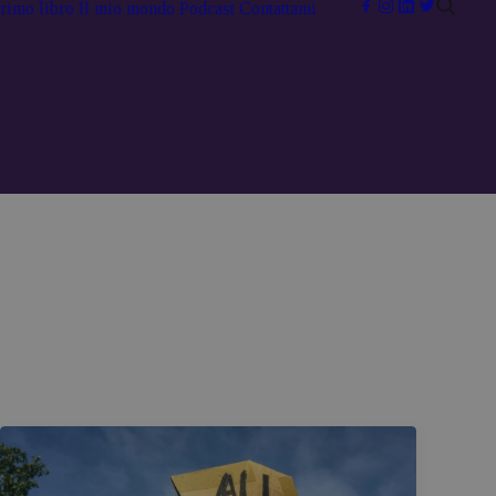
primo libro
Il mio mondo
Podcast
Contattami