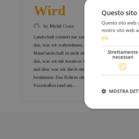
Wird
Questo sito 
Questo sito web ut
by Michil Costa
nostro sito web ac
più
Landschaft existiert nur zusammen mit uns; sie ist
das, was wir wahrnehmen, was wir leben. Eine
Strettamente
Naturlandschaft ist nicht einfach nur Natur; sie ist
necessari
das, was wir mit kreativer Kraft geschaffen haben
und über was wir durch unser Handeln
bestimmen. Das Röhren einer Ducati auf den
Passstraßen rund um…
MOSTRA DET