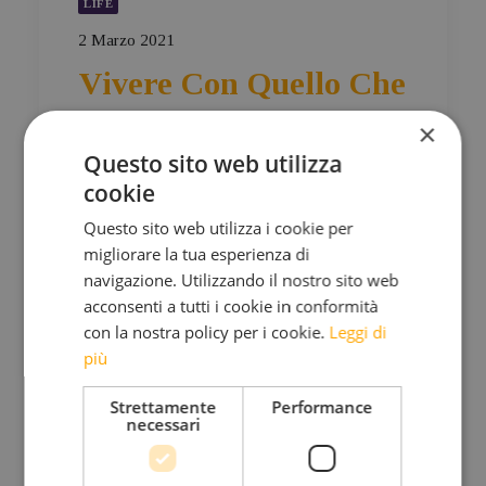
LIFE
2 Marzo 2021
Vivere Con Quello Che
Abbiamo, Non Con
×
Quello Che Ci Manca
Questo sito web utilizza
cookie
by Michil Costa
Questo sito web utilizza i cookie per
Piansi quando Barack Obama venne eletto
migliorare la tua esperienza di
presidente degli Stati Uniti. Gioii quando
navigazione. Utilizzando il nostro sito web
conferirono il premio Nobel ad Aung San Suu
acconsenti a tutti i cookie in conformità
Kyi. Poi però Obama non si rivelò essere il
con la nostra policy per i cookie.
Leggi di
più
salvatore e la leader birmana, dopo aver
tollerato le violenze dei militari contro la
Strettamente
Performance
minoranza musulmana, è stata deposta. Ma i…
necessari