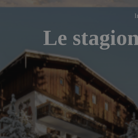
I
Le stagion