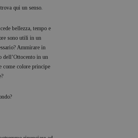
 trova qui un senso.
ncede bellezza, tempo e
ore sono utili in un
essario? Ammirare in
 dell’Ottocento in un
ne come colore principe
e?
fondo?