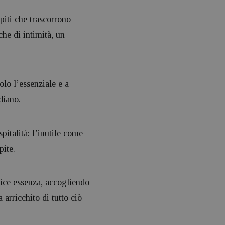
piti che trascorrono
che di intimità, un
olo l’essenziale e a
diano.
pitalità: l’inutile come
pite.
lice essenza, accogliendo
 arricchito di tutto ciò