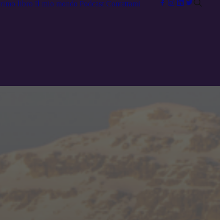
primo libro
Il mio mondo
Podcast
Contattami