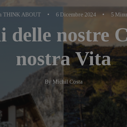
n
THINK ABOUT
•
6 Dicembre 2024
•
5 Minu
i delle nostre C
nostra Vita
By
Michil Costa