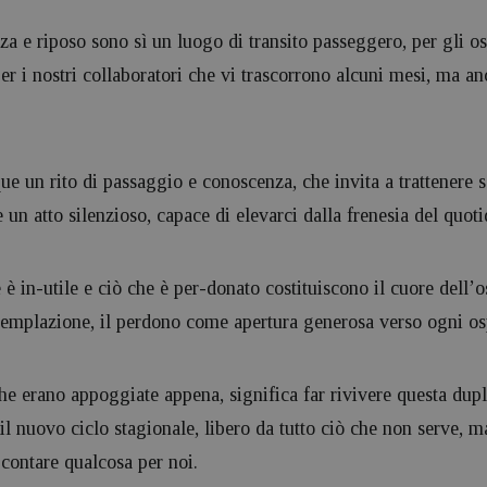
za e riposo sono sì un luogo di transito passeggero, per gli os
er i nostri collaboratori che vi trascorrono alcuni mesi, ma an
ue un rito di passaggio e conoscenza, che invita a trattenere s
un atto silenzioso, capace di elevarci dalla frenesia del quoti
e è in-utile e ciò che è per-donato costituiscono il cuore dell’os
templazione, il perdono come apertura generosa verso ogni os
he erano appoggiate appena, significa far rivivere questa dup
l nuovo ciclo stagionale, libero da tutto ciò che non serve, ma
contare qualcosa per noi.