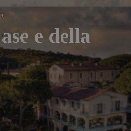
ti
ase e della