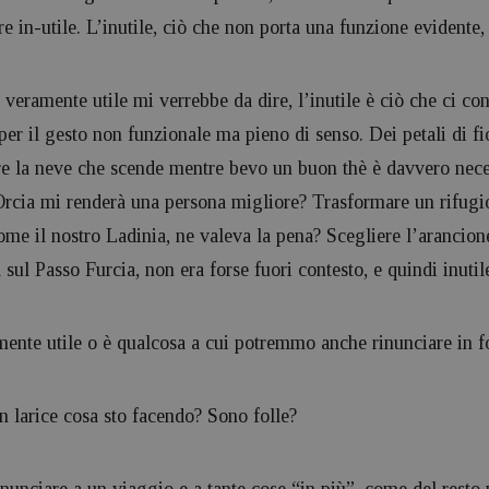
e in-utile. L’inutile, ciò che non porta una funzione evidente,
 veramente utile mi verrebbe da dire, l’inutile è ciò che ci co
per il gesto non funzionale ma pieno di senso. Dei petali di fi
re la neve che scende mentre bevo un buon thè è davvero nec
rcia mi renderà una persona migliore? Trasformare un rifugio
ome il nostro Ladinia, ne valeva la pena? Scegliere l’arancio
sul Passo Furcia, non era forse fuori contesto, e quindi inutil
mente utile o è qualcosa a cui potremmo anche rinunciare in 
n larice cosa sto facendo? Sono folle?