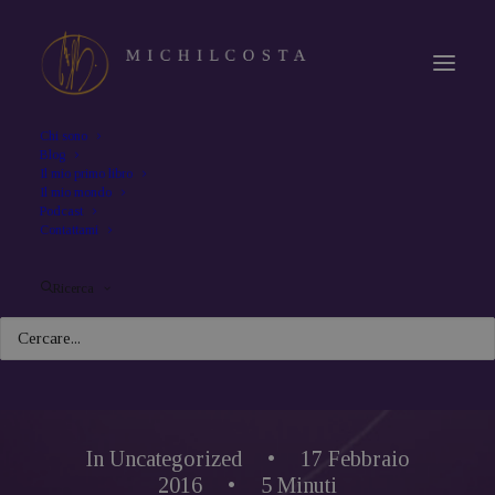
Chi sono
Blog
Il mio primo libro
Il mio mondo
Podcast
Contattami
Ricerca
In
Uncategorized
•
17 Febbraio
2016
•
5 Minuti