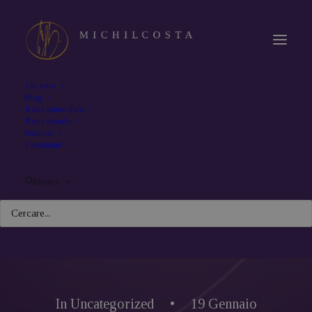
Chi sono
Blog
Il mio primo libro
Il mio mondo
Podcast
Contattami
Ricerca
In
Uncategorized
•
19 Gennaio