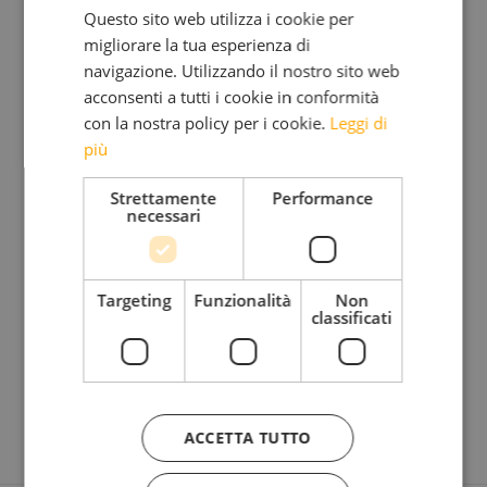
Questo sito web utilizza i cookie per
migliorare la tua esperienza di
Costanza GIANNELLI
, medico, neuropsichiatra
navigazione. Utilizzando il nostro sito web
infantile, dirige dal 2002 la U. O. Complessa di
acconsenti a tutti i cookie in conformità
Neuropsichiatria Infantile di Trento. Presso
con la nostra policy per i cookie.
Leggi di
più
l’Ospedale S.Chiara ha istituito un servizio di
pronta disponibilità per le urgenze psichiatriche in
Strettamente
Performance
necessari
età evolutiva. Da sempre interessata alle medicine
complementari, ha compiuto il corso triennale di
formazione in medicina antroposofica (SIMA)
Targeting
Funzionalità
Non
classificati
presso la Casa di salute Raphael di Roncegno. Ha
due figli che frequentano la scuola Rudolf Steiner
di Trento.
ACCETTA TUTTO