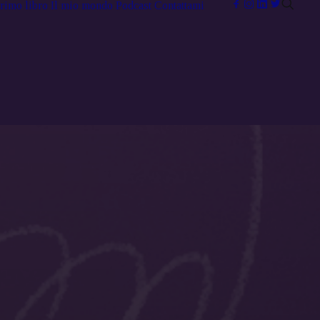
primo libro
Il mio mondo
Podcast
Contattami