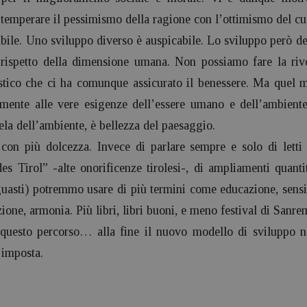
temperare il pessimismo della ragione con l’ottimismo del cu
le. Uno sviluppo diverso è auspicabile. Lo sviluppo però dev
 rispetto della dimensione umana. Non possiamo fare la ri
listico che ci ha comunque assicurato il benessere. Ma quel 
amente alle vere esigenze dell’essere umano e dell’ambiente
utela dell’ambiente, è bellezza del paesaggio.
on più dolcezza. Invece di parlare sempre e solo di letti 
 Tirol” -alte onorificenze tirolesi-, di ampliamenti quantit
uasti) potremmo usare di più termini come educazione, sensib
zione, armonia. Più libri, libri buoni, e meno festival di Sanre
e questo percorso… alla fine il nuovo modello di sviluppo 
 imposta.