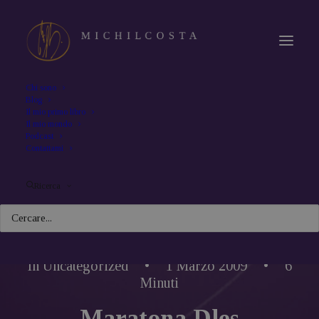
Chi sono
Blog
Il mio primo libro
Il mio mondo
Podcast
Contattami
Ricerca
In
Uncategorized
•
1 Marzo 2009
•
6
Minuti
Maratona Dles