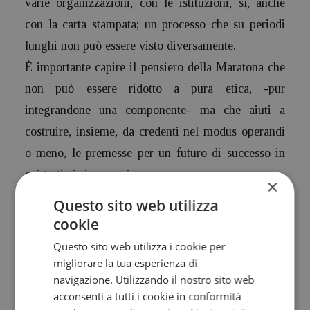
varie organizzazioni, con le istituzioni, sì, anche
con la carta stampata; un processo che su periodi
lunghi non può essere visto diversamente.
È importante capire il pensiero della Maratona che
non può essere ridotto a pura etica, -pur
integrandone una componente- ma che aiuti a
costruire, insieme, da credenti nel modus operandi
o meno, le premesse per un futuro di successo in
cui tutti ci si possa riconoscere.
×
Abbiamo delle nostre regole severe, condividibili o
Questo sito web utilizza
meno, ma si tratta di regole che vogliamo
cookie
mantenere a costi di innescare polemiche, anche
Questo sito web utilizza i cookie per
pesanti, di non facile comprensione e di difficile
migliorare la tua esperienza di
navigazione. Utilizzando il nostro sito web
digestione. (il vincitore che non si presenta alla
acconsenti a tutti i cookie in conformità
premiazione non ha diritto automatico di