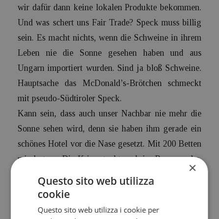
wir dafür dann keine lokalen Produkte bekommen.
Und was schert uns Fair Trade? Speck muss billig
sein. Es macht nichts, wenn die Schweine in ihrem
Leben nie die Sonne gesehen haben und aus
Ungarn importiert wurden. Sind ja bloß Schweine.
Hauptsache das McDonald’s-Brötchen schmeckt
mit pseudo-­Südtiroler Speck.
Kann sein, dass auch unser Nachbar nie mehr die
Sonne sehen wird, denn sie haben ihm gerade ein
schönes Hotel vor die Nase gesetzt. Mit 200 Betten
mindestens. Die Krise steckt auch im Baugewerbe.
×
Wir müssen investieren.
Questo sito web utilizza
Wenn wir die Krise überwunden haben werden –
cookie
nachdem wir die Diäten unserer Abgeordneten
Questo sito web utilizza i cookie per