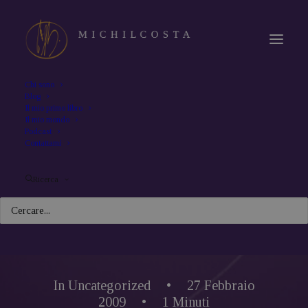
Chi sono
Blog
Il mio primo libro
Il mio mondo
Podcast
Contattami
Ricerca
In
Uncategorized
•
27 Febbraio
2009
•
1 Minuti