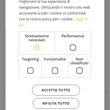
erhöht haben, die mit ihren überwältigenden Ideen
migliorare la tua esperienza di
navigazione. Utilizzando il nostro sito web
für die Zukunft unserer Kinder gesorgt haben –
acconsenti a tutti i cookie in conformità
müssen wir die Friedhöfe erweitern, um größere
con la nostra policy per i cookie.
Leggi di
Gräber schaufeln zu können.
più
Schließlich wollen wir all unser Kapital ja mit ins
Strettamente
Performance
Jenseits nehmen – sollte was übrig bleiben.
necessari
In der Zeit, die du gebraucht hast, um diesen Text
zu lesen, sind 14 Personen an Hunger gestorben.
Targeting
Funzionalità
Non
classificati
michil costa, ff 09 vom 26. Februar 2009
ACCETTA TUTTO
RIFIUTA TUTTO