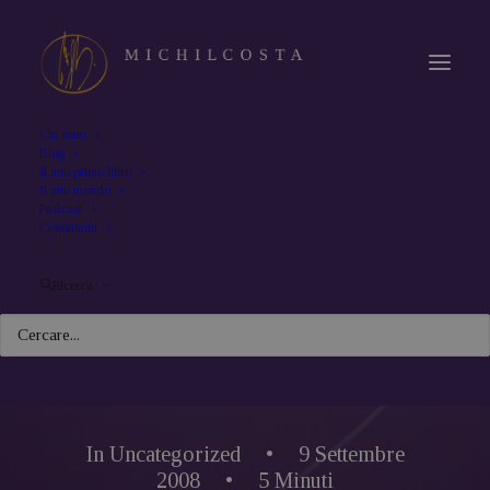
Chi sono
Blog
Il mio primo libro
Il mio mondo
Podcast
Contattami
Ricerca
In
Uncategorized
•
9 Settembre
2008
•
5 Minuti