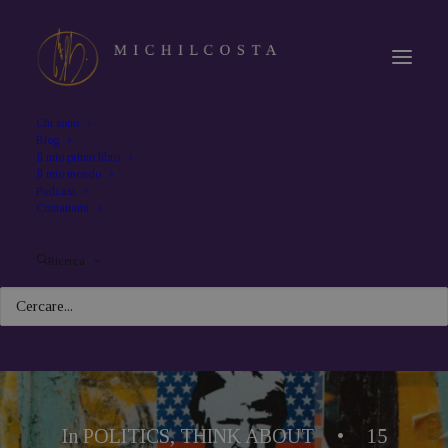
Chi sono
Blog
Il mio primo libro
Il mio mondo
Podcast
Contattami
Ricerca
In
POLITICS
,
THINK ABOUT
•
15