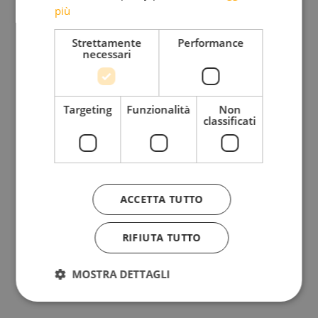
È colpa della sinistra se i cervelloni di destra non
più
riescono ad allestire una mostra decente nemmeno
Strettamente
Performance
sul
necessari
Futurismo
Targeting
Funzionalità
Non
classificati
Ma non dirlo ai tolkeniani che erano orgogliosi
della mostra sul libro dell’anello
È colpa della sinistra se Trump e consimili
ACCETTA TUTTO
disprezzano ogni tipo di regola
RIFIUTA TUTTO
Ma non dirlo a nessuno perché passerai per
MOSTRA DETTAGLI
burocrate