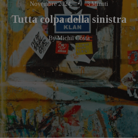
Novembre 2024
•
3 Minuti
Tutta colpa della sinistra
By
Michil Costa