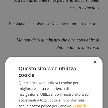
Ma non dirlo a nessuno perché la storia l’hanno
scritta i vincitori
È colpa della sinistra se Navalny muore in galera
Ma non dirlo al ministro che gira con t-shirt di
Putin e la cravatta rossa
×
È colpa della sinistra se Salvini vuole fare il ponte
Questo sito web utilizza
sullo stretto
cookie
Questo sito web utilizza i cookie per
Ma non dirlo al clientelismo che mangia alla
migliorare la tua esperienza di
navigazione. Utilizzando il nostro sito web
greppia pubblica
acconsenti a tutti i cookie in conformità
con la nostra policy per i cookie.
Leggi di