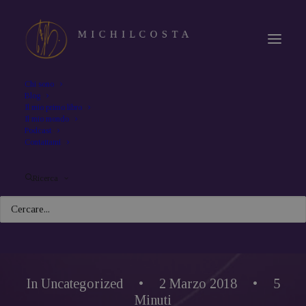
Chi sono
Blog
Il mio primo libro
Il mio mondo
Podcast
Contattami
Ricerca
In
Uncategorized
•
2 Marzo 2018
•
5
Minuti