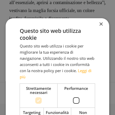
all’essenziale, aprirsi a contaminazione e bellezza”|,
vestivano la maglia fucsia ufficiale, un colore
inedito, femminile e dirompente.
×
Questo sito web utilizza
di Mariateresa Montaruli
cookie
Leggi tutto l’articolo:
www.iodonna.it
Questo sito web utilizza i cookie per
migliorare la tua esperienza di
navigazione. Utilizzando il nostro sito web
acconsenti a tutti i cookie in conformità
con la nostra policy per i cookie.
Leggi di
più
Strettamente
Performance
necessari
Targeting
Funzionalità
Non