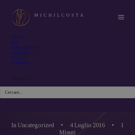
Chi sono
Blog
Il mio primo libro
Il mio mondo
Podcast
Contattami
Ricerca
In
Uncategorized
•
4 Luglio 2016
•
1
Minuti