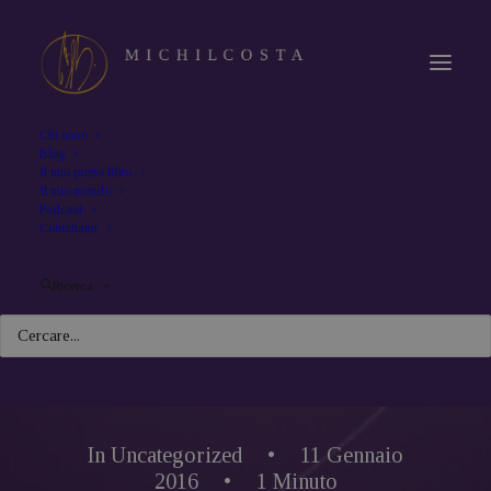
Chi sono
Blog
Il mio primo libro
Il mio mondo
Podcast
Contattami
Ricerca
In
Uncategorized
•
11 Gennaio
2016
•
1 Minuto