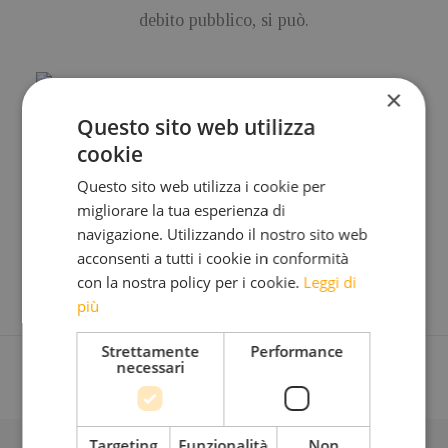
debito pubblico, si può.
×
Questo sito web utilizza
cookie
segui la
DIRETTA IN
STREAMING
su
www.decrescitafelice.it
!
Questo sito web utilizza i cookie per
migliorare la tua esperienza di
scarica il
Programma e ulteriori informazioni
navigazione. Utilizzando il nostro sito web
Ingresso
previo accreditamento
acconsenti a tutti i cookie in conformità
con la nostra policy per i cookie.
Leggi di
più
Strettamente
Performance
necessari
Targeting
Funzionalità
Non