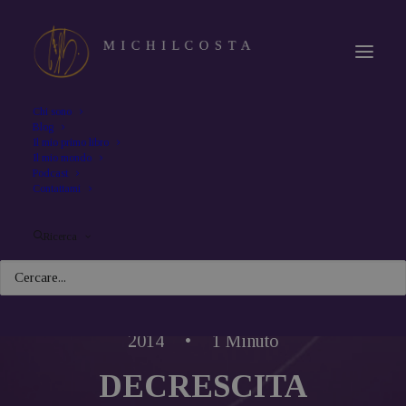
Chi sono
Blog
Il mio primo libro
Il mio mondo
Podcast
Contattami
Ricerca
In
Uncategorized
•
10 Giugno
2014
•
1 Minuto
DECRESCITA