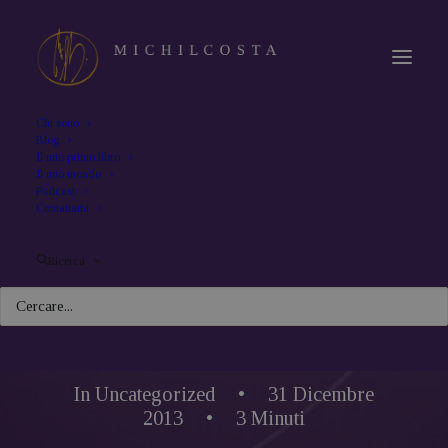
Chi sono
Blog
Il mio primo libro
Il mio mondo
Podcast
Contattami
Ricerca
In
Uncategorized
•
31 Dicembre
2013
•
3 Minuti