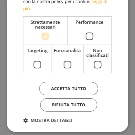
con la nostra policy per i cookie.
Leggi di
stretto contatto con un ambiente favoloso ma
più
delicatissimo. Come sarebbe bello per una volta
Strettamente
Performance
vivere una notte di San Silvestro tranquilla, avvolta
necessari
dalla bellezza del silenzio, incorniciata dalle nostre
stupende montagne illuminate dalla luce magica
Targeting
Funzionalità
Non
della luna. Questo sì sarebbe un Capodanno
classificati
speciale, un momento unico, il primo giorno della
nostra nuova vita, rinunciando finalmente a questi
maledetti fuochi d’artificio, strumenti inutili,
ACCETTA TUTTO
dannosi e fuori moda. Per fortuna, gli
amministratori di alcuni Comuni ci hanno già
RIFIUTA TUTTO
pensato: a Ortisei, in Val Gardena, i botti
quest’anno saranno vietati, come peraltro a Badia.
MOSTRA DETTAGLI
Auguriamoci che altre amministrazioni possano