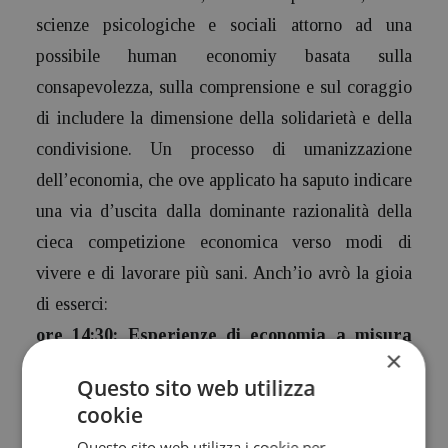
scienze psicologiche e sociali attorno ad una
possibile human economiy basata sulla
consapevolezza, sulla comprensione e sul coraggio
di includere la dimensione della solidarietà e della
condivisione. Un processo di umanizzazione
dell’economia, che ove applicato ha saputo indicare
una via d’uscita dalla dominante razionalità della
cieca competizione economica verso modi di
vivere e di lavorare più sani. Anch’io avrò la gioia
di esserci:
ore 14:30: Esperienze di economia a misura
×
d’uomo
Questo sito web utilizza
cookie
Organizzazione circolare in un’azienda padronale,
Questo sito web utilizza i cookie per