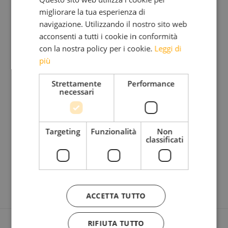
Hans-Peter Dejakum
, Loacker
migliorare la tua esperienza di
La trasformazione di un’azienda,
navigazione. Utilizzando il nostro sito web
Michil Costa
,
acconsenti a tutti i cookie in conformità
Hotel La Perla
con la nostra policy per i cookie.
Leggi di
più
Per ulteriori informazioni scarica il depliant
Strettamente
Performance
qui:
TMA_Milano_depliant
.
necessari
La partecipazione è aperta a tutti:
economiaumanista.eventbrite.it
Targeting
Funzionalità
Non
classificati
ACCETTA TUTTO
RIFIUTA TUTTO