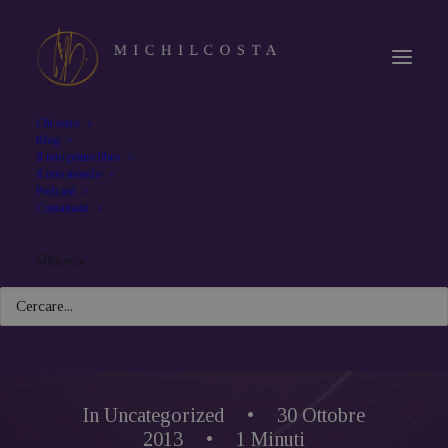
Chi sono
Blog
Il mio primo libro
Il mio mondo
Podcast
Contattami
Ricerca
In
Uncategorized
•
30 Ottobre
2013
•
1 Minuti