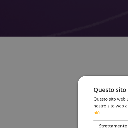
Questo sito 
Questo sito web ut
nostro sito web ac
più
Strettamente