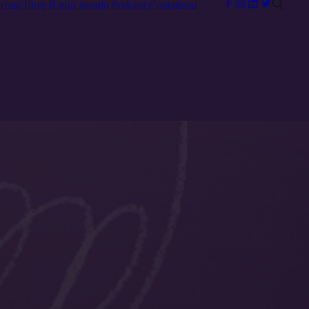
primo libro
Il mio mondo
Podcast
Contattami