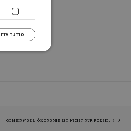
ETTA TUTTO
GEMEINWOHL-ÖKONOMIE IST NICHT NUR POESIE...!