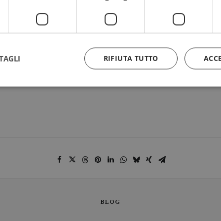
Montag, 21.10.2013
19:30 Uhr
Prad am Stilfserjoch
TAGLI
RIFIUTA TUTTO
ACC
BLOG