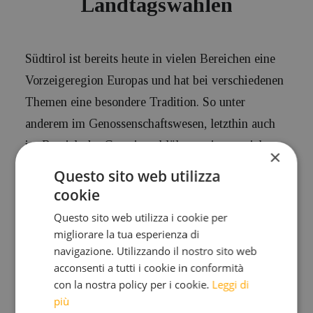
Landtagswahlen
Südtirol ist bereits heute in vielen Bereichen eine
Vorzeigeregion Europas und hat bei verschiedenen
Themen eine besondere Tradition. So unter
anderem im Genossenschaftswesen, letzthin auch
im Bereich der Gemeinwohlökonomie, wo sicher
×
bereits mehrere Unternehmen und Gemeinden
Questo sito web utilizza
Südtirols dazu ausgesprochen haben.
cookie
Questo sito web utilizza i cookie per
migliorare la tua esperienza di
*Christian Felber ist Autor des Buches “Die
navigazione. Utilizzando il nostro sito web
Gemeinwohl-Ökonomie – Das Wirtschaftsmodell
acconsenti a tutti i cookie in conformità
der Zukunf”, und derjenige, der das Wort
con la nostra policy per i cookie.
Leggi di
“Gemeinwohl-Ökonomie” geprägt hat.
più