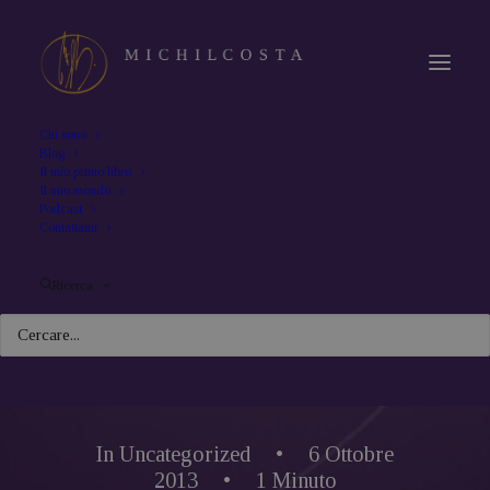
Chi sono
Blog
Il mio primo libro
Il mio mondo
Podcast
Contattami
Ricerca
In
Uncategorized
•
6 Ottobre
2013
•
1 Minuto