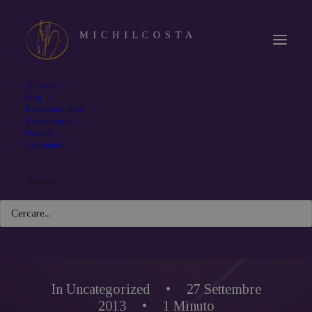
Chi sono
Blog
Il mio primo libro
Il mio mondo
Podcast
Contattami
Ricerca
In
Uncategorized
•
27 Settembre
2013
•
1 Minuto