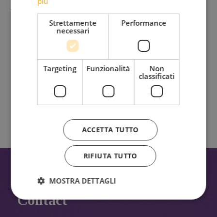
più
Strettamente
Performance
Riflessioni, provocazioni, bellezza da condividere insieme
necessari
Targeting
Funzionalità
Non
classificati
Ho letto e accetto l'
Informativa sul trattamento dei
dati personali.
ACCETTA TUTTO
RIFIUTA TUTTO
MOSTRA DETTAGLI
Contact