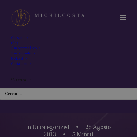
Chi sono
Blog
Il mio primo libro
Il mio mondo
Podcast
Contattami
Ricerca
In
Uncategorized
•
28 Agosto
2013
•
5 Minuti