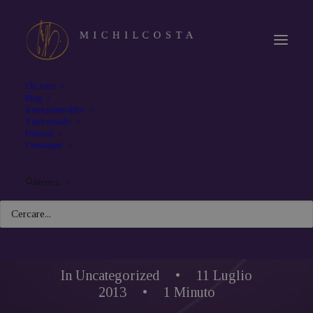
Chi sono
Blog
Il mio primo libro
Il mio mondo
Podcast
Contattami
Ricerca
In
Uncategorized
•
11 Luglio
2013
•
1 Minuto