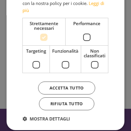
con la nostra policy per i cookie.
Leggi di
Iscriviti alla mia Newsletter
più
Bimensile
Strettamente
Performance
necessari
Riflessioni, provocazioni, bellezza da condividere insieme
Targeting
Funzionalità
Non
classificati
Ho letto e accetto l'
Informativa sul trattamento dei
dati personali.
ACCETTA TUTTO
RIFIUTA TUTTO
MOSTRA DETTAGLI