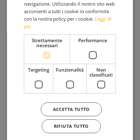
navigazione. Utilizzando il nostro sito web
BLOG
acconsenti a tutti i cookie in conformità
con la nostra policy per i cookie.
Leggi di
più
Iscriviti alla mia Newsletter
Strettamente
Performance
necessari
Bimensile
Riflessioni, provocazioni, bellezza da condividere insieme
Targeting
Funzionalità
Non
classificati
Ho letto e accetto l'
Informativa sul trattamento dei
ACCETTA TUTTO
dati personali.
RIFIUTA TUTTO