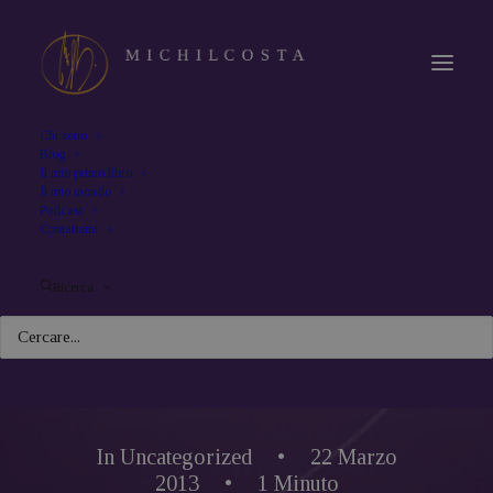
Chi sono
Blog
Il mio primo libro
Il mio mondo
Podcast
Contattami
Ricerca
In
Uncategorized
•
22 Marzo
2013
•
1 Minuto