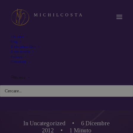
Chi sono
Blog
Il mio primo libro
Il mio mondo
Podcast
Contattami
Ricerca
In
Uncategorized
•
6 Dicembre
2012
•
1 Minuto