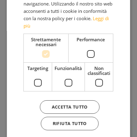
navigazione. Utilizzando il nostro sito web
BLOG
acconsenti a tutti i cookie in conformità
con la nostra policy per i cookie.
Leggi di
più
Iscriviti alla mia Newsletter
Strettamente
Performance
necessari
Bimensile
Riflessioni, provocazioni, bellezza da condividere insieme
Targeting
Funzionalità
Non
classificati
Ho letto e accetto l'
Informativa sul trattamento dei
ACCETTA TUTTO
dati personali.
RIFIUTA TUTTO