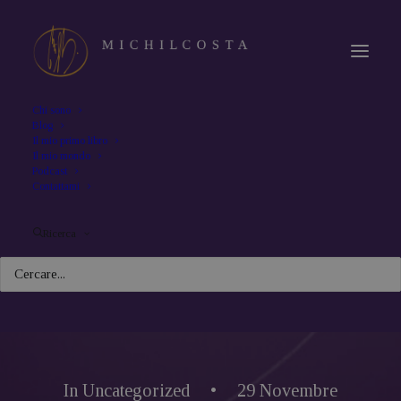
Chi sono
Blog
Il mio primo libro
Il mio mondo
Podcast
Contattami
Ricerca
In
Uncategorized
•
29 Novembre