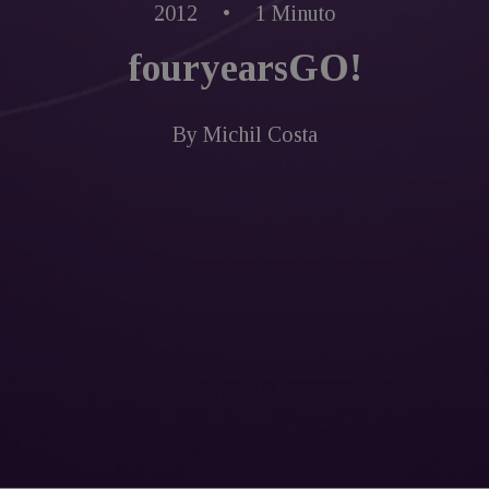
2012
•
1 Minuto
fouryearsGO!
By
Michil Costa