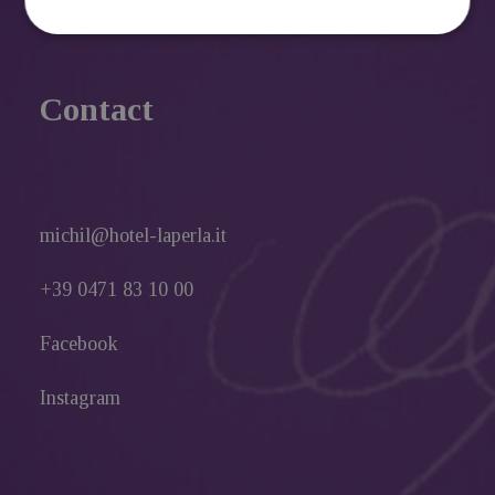
Contact
michil@hotel-laperla.it
+39 0471 83 10 00
Facebook
Instagram