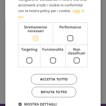
acconsenti a tutti i cookie in conformità
con la nostra policy per i cookie.
Leggi di
più
Iscriviti alla mia Newsletter
Strettamente
Performance
Bimensile
necessari
Riflessioni, provocazioni, bellezza da condividere insieme
Targeting
Funzionalità
Non
classificati
Ho letto e accetto l'
Informativa sul trattamento dei
dati personali.
ACCETTA TUTTO
RIFIUTA TUTTO
MOSTRA DETTAGLI