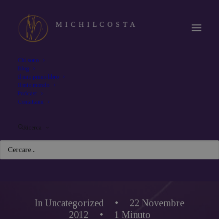
Chi sono
Blog
Il mio primo libro
Il mio mondo
Podcast
Contattami
Ricerca
In
Uncategorized
•
22 Novembre
2012
•
1 Minuto