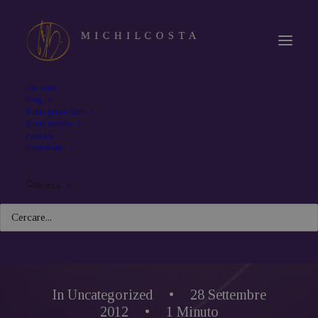
Chi sono
Blog
Il mio primo libro
Il mio mondo
Podcast
Contattami
Ricerca
In
Uncategorized
•
28 Settembre
2012
•
1 Minuto