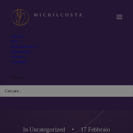
Chi sono
Blog
Il mio primo libro
Il mio mondo
Podcast
Contattami
Ricerca
In
Uncategorized
•
17 Febbraio