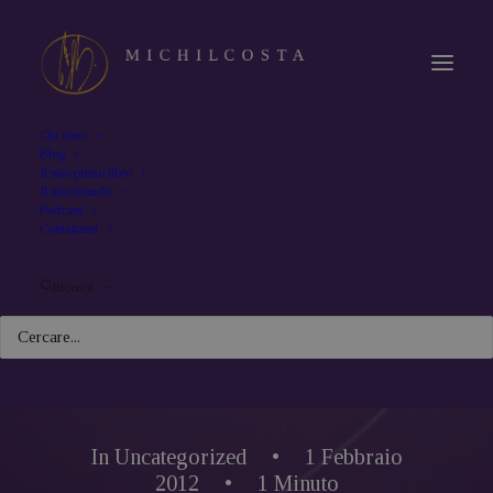
Chi sono
Blog
Il mio primo libro
Il mio mondo
Podcast
Contattami
Ricerca
In
Uncategorized
•
1 Febbraio
2012
•
1 Minuto