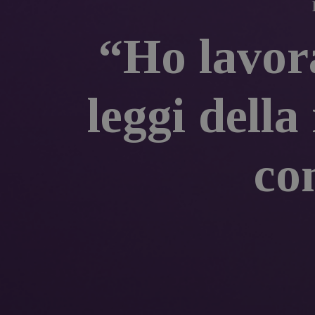
“Ho lavora
leggi della
co