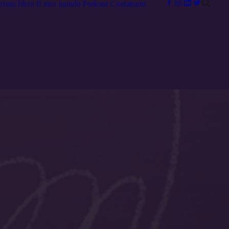
primo libro
Il mio mondo
Podcast
Contattami