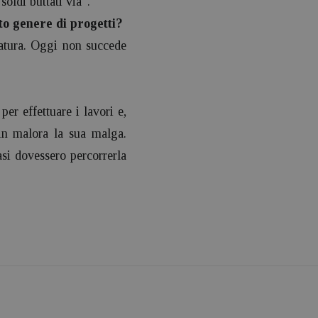
soldi buttati via”.
sto genere di progetti?
natura. Oggi non succede
per effettuare i lavori e,
 in malora la sua malga.
asi dovessero percorrerla