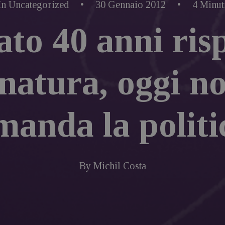
In
Uncategorized
•
30 Gennaio 2012
•
4 Minut
to 40 anni ris
 natura, oggi no
manda la politi
By
Michil Costa