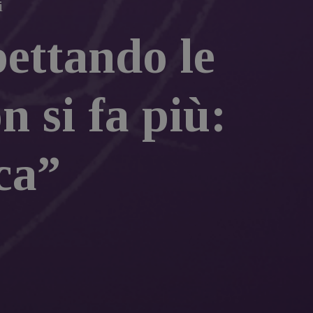
i
pettando le
n si fa più:
ca”