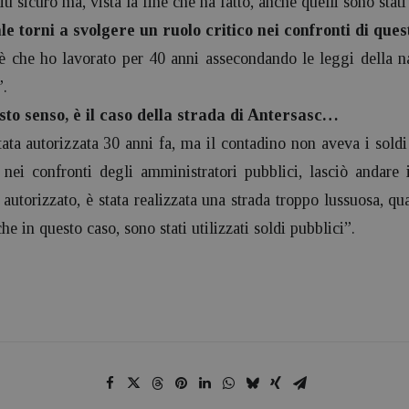
ù sicuro ma, vista la fine che ha fatto, anche quelli sono stati 
le torni a svolgere un ruolo critico nei confronti di que
è che ho lavorato per 40 anni assecondando le leggi della 
”.
to senso, è il caso della strada di Antersasc…
ata autorizzata 30 anni fa, ma il contadino non aveva i soldi 
o nei confronti degli amministratori pubblici, lasciò andare
 autorizzato, è stata realizzata una strada troppo lussuosa, qu
he in questo caso, sono stati utilizzati soldi pubblici”.