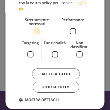
con la nostra policy per i cookie.
Leggi di
Iscriviti alla mia Newsletter
più
Bimensile
Strettamente
Performance
necessari
Riflessioni, provocazioni, bellezza da condividere insieme
Targeting
Funzionalità
Non
classificati
Ho letto e accetto l'
Informativa sul trattamento dei
dati personali.
ACCETTA TUTTO
RIFIUTA TUTTO
MOSTRA DETTAGLI