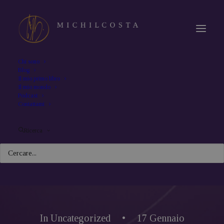
Chi sono
Blog
Il mio primo libro
Il mio mondo
Podcast
Contattami
Ricerca
In
Uncategorized
•
17 Gennaio