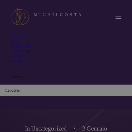
Chi sono
Blog
Il mio primo libro
Il mio mondo
Podcast
Contattami
Ricerca
In
Uncategorized
•
3 Gennaio