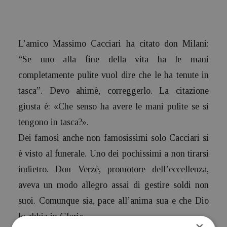
L’amico Massimo Cacciari ha citato don Milani:
“Se uno alla fine della vita ha le mani
completamente pulite vuol dire che le ha tenute in
tasca”. Devo ahimè, correggerlo. La citazione
giusta è: «Che senso ha avere le mani pulite se si
tengono in tasca?».
Dei famosi anche non famosissimi solo Cacciari si
è visto al funerale. Uno dei pochissimi a non tirarsi
indietro. Don Verzè, promotore dell’eccellenza,
aveva un modo allegro assai di gestire soldi non
suoi. Comunque sia, pace all’anima sua e che Dio
lo abbia in Gloria.
×