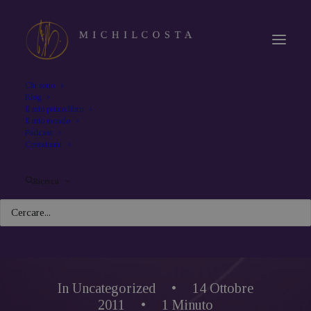
Chi sono
Blog
Il mio primo libro
Il mio mondo
Podcast
Contattami
Ricerca
In
Uncategorized
•
14 Ottobre
2011
•
1 Minuto