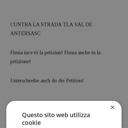
CUNTRA LA STRADA TLA VAL DE
ANTERSASC
Firma ince tö la
petiziun
! Firma anche tu la
petizione
!
Unterschreibe auch du die
Petition
!
×
Questo sito web utilizza
cookie