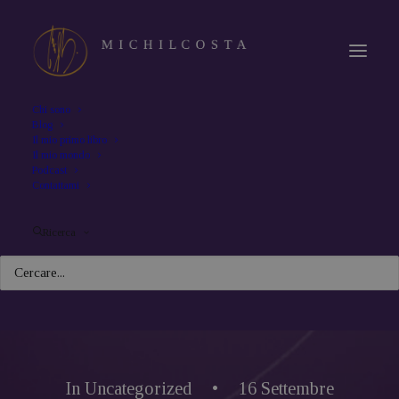
Chi sono
Blog
Il mio primo libro
Il mio mondo
Podcast
Contattami
Ricerca
In
Uncategorized
•
16 Settembre