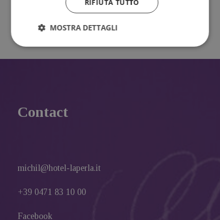
RIFIUTA TUTTO
dati personali.
MOSTRA DETTAGLI
Contact
michil@hotel-laperla.it
+39 0471 83 10 00
Facebook