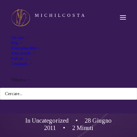
Chi sono
Blog
Il mio primo libro
Il mio mondo
Podcast
Contattami
Ricerca
In
Uncategorized
•
28 Giugno
2011
•
2 Minuti