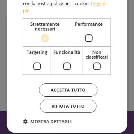
con la nostra policy per i cookie.
Leggi di
Iscriviti alla mia Newsletter
più
Bimensile
Strettamente
Performance
necessari
Riflessioni, provocazioni, bellezza da condividere insieme
Targeting
Funzionalità
Non
classificati
Ho letto e accetto l'
Informativa sul trattamento dei
dati personali.
ACCETTA TUTTO
RIFIUTA TUTTO
MOSTRA DETTAGLI