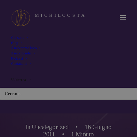
Chi sono
Blog
Il mio primo libro
Il mio mondo
Podcast
Contattami
Ricerca
In
Uncategorized
•
16 Giugno
2011
•
1 Minuto