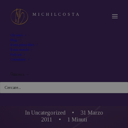
Chi sono
Blog
Il mio primo libro
Il mio mondo
Podcast
Contattami
Ricerca
In
Uncategorized
•
31 Marzo
2011
•
1 Minuti