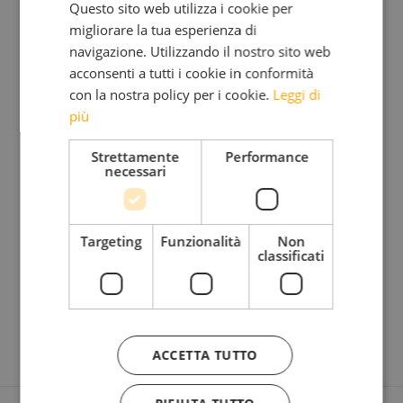
Questo sito web utilizza i cookie per
programma radiofonico
“Deejay Chiama Italia”
migliorare la tua esperienza di
da lui condotto.
navigazione. Utilizzando il nostro sito web
acconsenti a tutti i cookie in conformità
con la nostra policy per i cookie.
Leggi di
Anche se è dura sopportarli per due lunghe ore,
più
davanti alla beneficenza è giusto sacrificarsi un pò.
Strettamente
Performance
necessari
Francesco Balzano
Targeting
Funzionalità
Non
www.abbruzzo24ore.tv
, il 31 marzo 2011
classificati
ACCETTA TUTTO