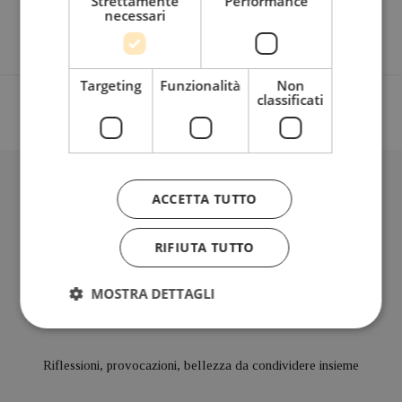
Strettamente
Performance
necessari
Targeting
Funzionalità
Non
classificati
BLOG
ACCETTA TUTTO
RIFIUTA TUTTO
Iscriviti alla mia Newsletter
MOSTRA DETTAGLI
Bimensile
Riflessioni, provocazioni, bellezza da condividere insieme