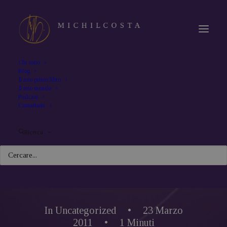
Chi sono
Blog
Il mio primo libro
Il mio mondo
Podcast
Contattami
Ricerca
In
Uncategorized
•
23 Marzo
2011
•
1 Minuti