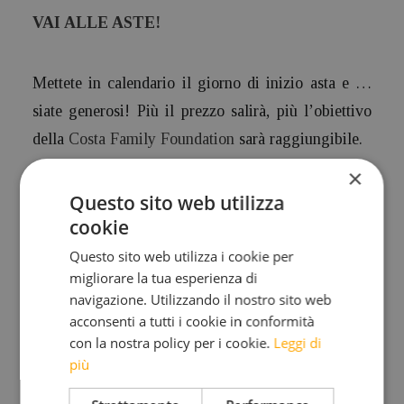
VAI ALLE ASTE!
Mettete in calendario il giorno di inizio asta e …
siate generosi! Più il prezzo salirà, più l’obiettivo
della
Costa Family Foundation
sarà raggiungibile.
×
Con il ricavato la Costa Family Foundation
Questo sito web utilizza
cookie
realizzerà il suo 7. progetto: la costruzione di una
plazzina ostello di tre piani per ragazze profughe
Questo sito web utilizza i cookie per
migliorare la tua esperienza di
tibetane che vivono a Dharamsala, nel nord
navigazione. Utilizzando il nostro sito web
dell’India. La spesa prevista è di 7,507,950.00
acconsenti a tutti i cookie in conformità
Rupie (euro 125.132,50 ca.).
con la nostra policy per i cookie.
Leggi di
più
VAI ALLE ASTE SU eBAY!