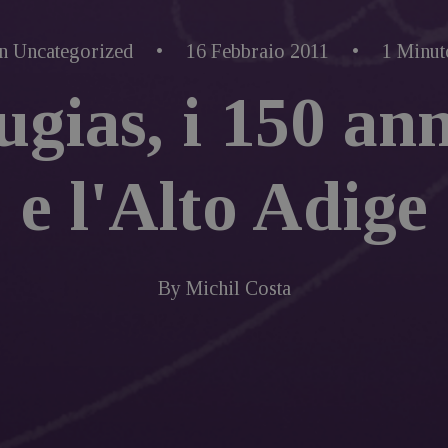
In
Uncategorized
•
16 Febbraio 2011
•
1 Minut
ias, i 150 anni
e l'Alto Adige
By
Michil Costa