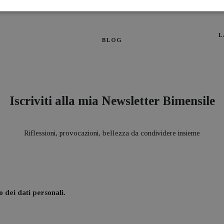
L
BLOG
Iscriviti alla mia Newsletter Bimensile
Riflessioni, provocazioni, bellezza da condividere insieme
 dei dati personali.