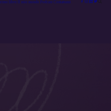
primo libro
Il mio mondo
Podcast
Contattami