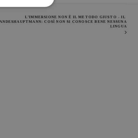
L'IMMERSIONE NON È IL METODO GIUSTO - IL 
ANDESHAUPTMANN: COSÌ NON SI CONOSCE BENE NESSUNA 
LINGUA