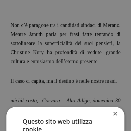
Non c’è paragone tra i candidati sindaci di Merano.
Mentre Januth parla per frasi fatte tentando di
sottolineare la superficialità dei suoi pensieri, la
Christine Kury ha profondità di vedute, grande
cultura e entusiasmo dell’eterno presente.
Il caso ci capita, ma il destino è nelle nostre mani.
michil costa, Corvara – Alto Adige, domenica 30
giugno 2010
×
Questo sito web utilizza
cookie