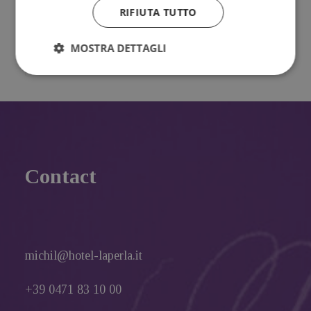
Ho letto e accetto l'
Informativa sul trattamento dei
RIFIUTA TUTTO
dati personali.
MOSTRA DETTAGLI
Contact
michil@hotel-laperla.it
+39 0471 83 10 00