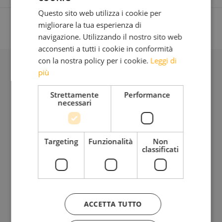
Questo sito web utilizza i cookie per
migliorare la tua esperienza di
navigazione. Utilizzando il nostro sito web
acconsenti a tutti i cookie in conformità
con la nostra policy per i cookie.
Leggi di
più
BLOG
Strettamente
Performance
necessari
Iscriviti alla mia Newsletter
Bimensile
Targeting
Funzionalità
Non
classificati
Riflessioni, provocazioni, bellezza da condividere insieme
ACCETTA TUTTO