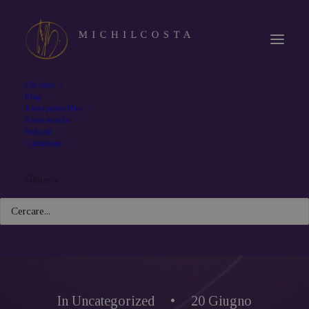
Chi sono
Blog
Il mio primo libro
Il mio mondo
Podcast
Contattami
Ricerca
In
Uncategorized
•
20 Giugno