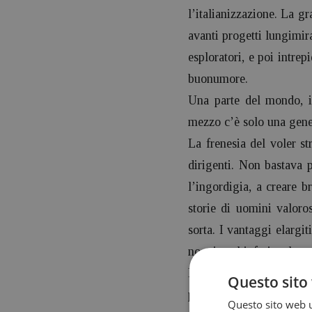
l’italianizzazione. La gr
avanti progetti lungimir
esploratori, e poi intrep
buonumore.
Una parte del mondo, i
mezzo c’è solo una gene
La frenesia del voler st
dirigenti. Non bastava p
l’ingordigia, a creare br
storie di uomini valoros
sorta. I vantaggi elargit
nostri occhi, ferite che 
Le bugie e gli inganni,
Questo sito 
perfetta tra uomo e nat
Questo sito web ut