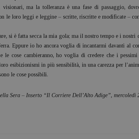
i visionari, ma la tolleranza è una fase di passaggio, dovre
n le loro leggi e leggine – scritte, riscritte e modificate – c
are, si è fatta secca la mia gola; ma il nostro tempo e i nostr
erra. Eppure io ho ancora voglia di incantarmi davanti al con
e le cose cambieranno, ho voglia di credere che i pessimi 
loro esibizionismi in più sensibilità, in una carezza per l’an
sono le cose possibili.
ella Sera – Inserto “Il Corriere Dell’Alto Adige”, mercoledì