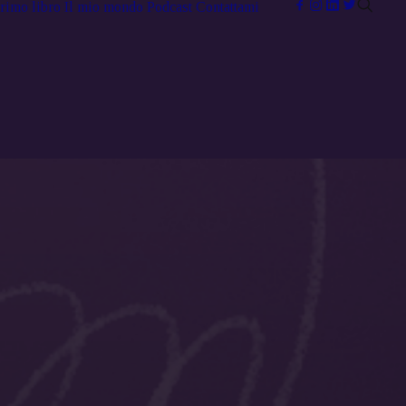
primo libro
Il mio mondo
Podcast
Contattami