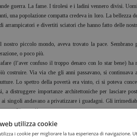
ande guerra. La fame. I tirolesi e i ladini vennero divisi. Uo
anti, una popolazione compatta credeva in loro. La bellezza d
idi arrampicatori e divertiti sciatori che hanno fatto delle nostr
l nostro piccolo mondo, aveva trovato la pace. Sembrano pa
razione, o poco più.
rafare (l’aver confuso il troppo denaro con lo star bene) ha 
iù costruire. Via via che gli anni passavano, si continuava a
utture. Lo spettro della povertà era vinto, ci si poteva conce
i, a distruggere importanze architettoniche per lasciare pos
i ai singoli andavano a privatizzare i guadagni. Gli irrimedia
non guariranno più.
 il depauperamento continuo e sconsiderato di quella che u
web utilizza cookie
ura, il paesaggio, sembra non avere fine. Le forti lobby ec
ilizza i cookie per migliorare la tua esperienza di navigazione. Ut