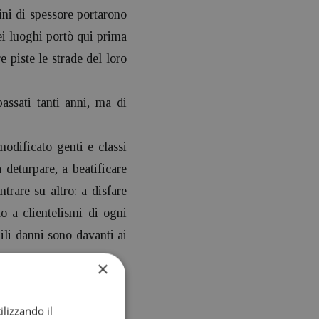
mini di spessore portarono
ei luoghi portò qui prima
e piste le strade del loro
ssati tanti anni, ma di
modificato genti e classi
 deturpare, a beatificare
ntrare su altro: a disfare
to a clientelismi di ogni
bili danni sono davanti ai
×
na volta era la simbiosi
onomiche, i rimbalzi dei
ilizzando il