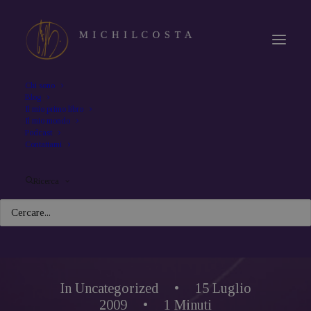
Chi sono
Blog
Il mio primo libro
Il mio mondo
Podcast
Contattami
Ricerca
In
Uncategorized
•
15 Luglio
2009
•
1 Minuti