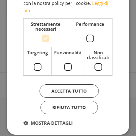
con la nostra policy per i cookie.
Leggi di
la tranquillità che lì regna.
più
Strettamente
Performance
Grazie a Voi e a tutta la Gente dell’ALTA BADIA
necessari
Paolo C.
Targeting
Funzionalità
Non
classificati
ACCETTA TUTTO
RIFIUTA TUTTO
BLOG
MOSTRA DETTAGLI