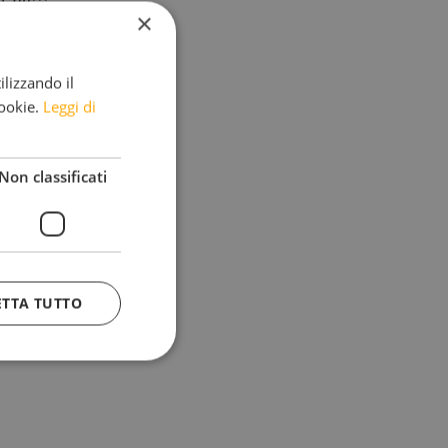
×
en können.
ilizzando il
n für 2010 wieder
cookie.
Leggi di
Non classificati
ETTA TUTTO