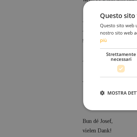
Questo sito 
Ich habe mit meiner Fra
Questo sito web ut
Den Schiurlaub verbring
nostro sito web ac
gebucht weil es bei euch
più
Strettamente
necessari
Liebe Grüße
Josef G.
MOSTRA DET
Bun dé Josef,
vielen Dank!