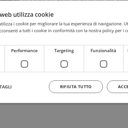
web utilizza cookie
u auch wieder ein paar tolle Tage in euerer Region verbring
ilizza i cookie per migliorare la tua esperienza di navigazione. Ut
en wir auch schon seit 8 Jahren in Colfosco und haben scho
consenti a tutti i cookie in conformità con la nostra policy per i 
 so schön ist.
Performance
Targeting
Funzionalità
TAGLI
RIFIUTA TUTTO
ACC
◊♦◊