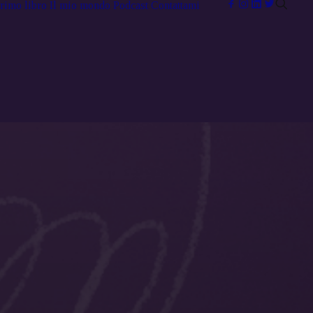
primo libro
Il mio mondo
Podcast
Contattami