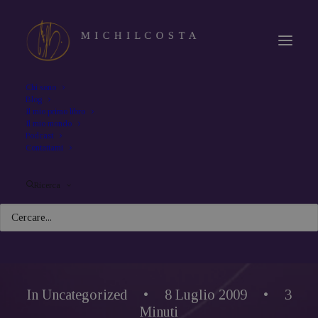
Chi sono
Blog
Il mio primo libro
Il mio mondo
Podcast
Contattami
Ricerca
In
Uncategorized
•
8 Luglio 2009
•
3
Minuti