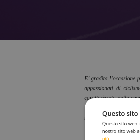
E’ gradita l’occasione 
appassionati di cicli
caratterizzata dallo spo
ritengo di saper ricono
Questo sito 
grandezza, quindi Le rin
Questo sito web ut
G. S.
nostro sito web ac
più