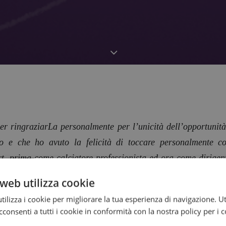
per ringraziarLa personalmente per l’unicità dell’opportunità
smo e che ho avuto la felicità di toccare personalmente
rt, prima come calciatore professionista ed ora come dirigent
scere la qualità degli eventi e le difficoltà nell’organizzar
web utilizza cookie
novo i complimenti e spero di poterLa incontrare in futuro.
ilizza i cookie per migliorare la tua esperienza di navigazione. Ut
consenti a tutti i cookie in conformità con la nostra policy per i 