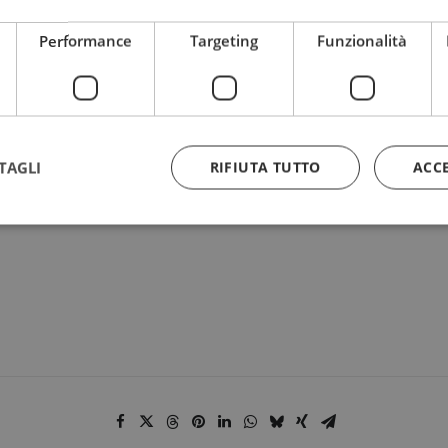
◊♦◊
Performance
Targeting
Funzionalità
le.
co!
TAGLI
RIFIUTA TUTTO
ACC