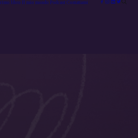
primo libro
Il mio mondo
Podcast
Contattami