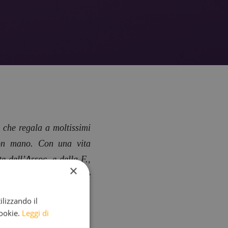
 che regala a moltissimi
 con mano.
Con una vita
e dell’Assoc. e della F.,
×
e manifestazioni di tale
ilizzando il
cookie.
Leggi di