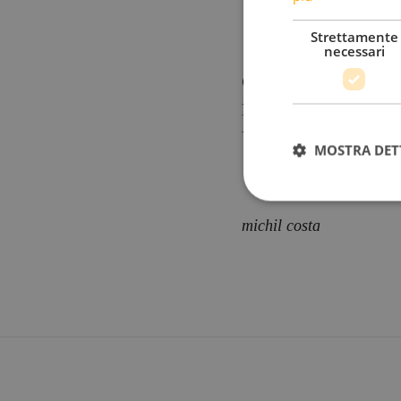
Strettamente
necessari
Grazie signor S.
Di queste Sue belle paro
Un caro saluto doloMiti
MOSTRA DET
michil costa