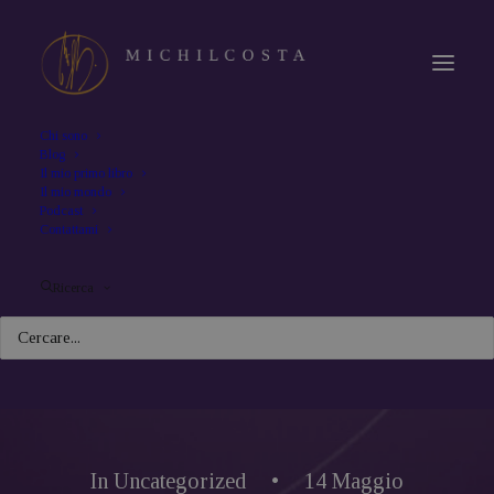
Chi sono
Blog
Il mio primo libro
Il mio mondo
Podcast
Contattami
Ricerca
In
Uncategorized
•
14 Maggio